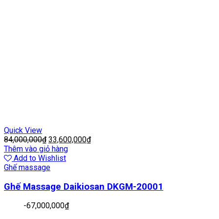
Quick View
84,000,000
₫
33,600,000
₫
Thêm vào giỏ hàng
Add to Wishlist
Ghế massage
Ghế Massage Daikiosan DKGM-20001
-
67,000,000
₫