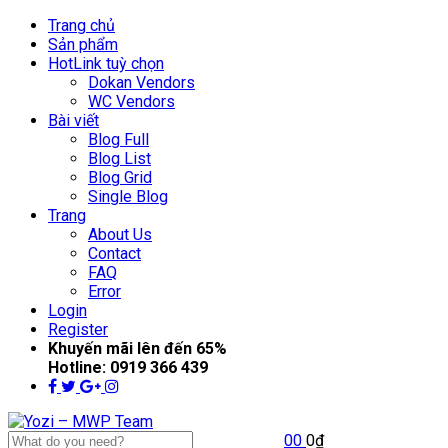
Trang chủ
Sản phẩm
Hot
Link tuỳ chọn
Dokan Vendors
WC Vendors
Bài viết
Blog Full
Blog List
Blog Grid
Single Blog
Trang
About Us
Contact
FAQ
Error
Login
Register
Khuyến mãi lên đến
65%
Hotline:
0919 366 439
0
0
0
₫