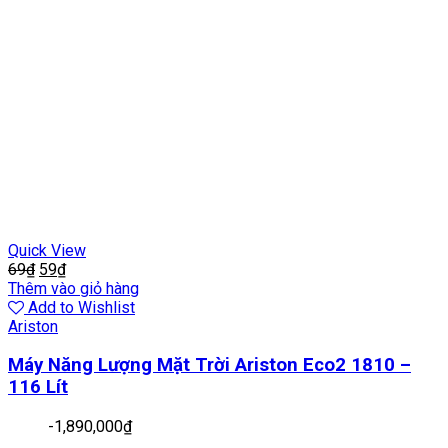
Quick View
69
₫
59
₫
Thêm vào giỏ hàng
Add to Wishlist
Ariston
Máy Năng Lượng Mặt Trời Ariston Eco2 1810 –
116 Lít
-
1,890,000
₫