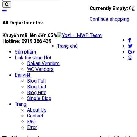
Currently Empty:
0
₫
Continue shopping
All Departments
Khuyến mãi lên đến
65%
Hotline:
0919 366 439
Trang chủ
Sản phẩm
Link tuỳ chọn
Hot
Dokan Vendors
WC Vendors
Bài viết
Blog Full
Blog List
Blog Grid
Single Blog
Trang
About Us
Contact
FAQ
Error