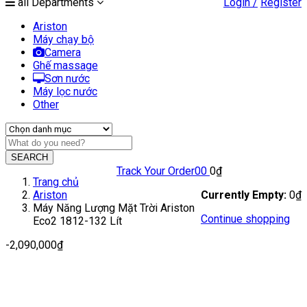
all Departments
Login /
Register
Ariston
Máy chạy bộ
Camera
Ghế massage
Sơn nước
Máy lọc nước
Other
SEARCH
Track Your Order
0
0
0
₫
Trang chủ
Ariston
Currently Empty:
0
₫
Máy Năng Lượng Mặt Trời Ariston
Continue shopping
Eco2 1812-132 Lít
-
2,090,000
₫